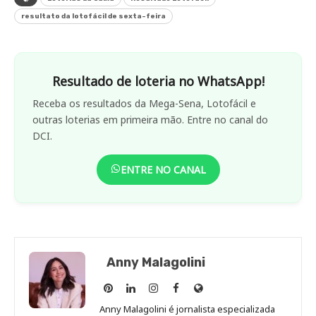
resultato da lotofácil de sexta-feira
Resultado de loteria no WhatsApp!
Receba os resultados da Mega-Sena, Lotofácil e
outras loterias em primeira mão. Entre no canal do
DCI.
ENTRE NO CANAL
Anny Malagolini
Anny
Anny
Anny
Anny
Site
Malagolini
Malagolini
Malagolini
Malagolini
de
Anny Malagolini é jornalista especializada