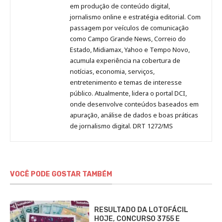
no
no
no
no
Anny
em produção de conteúdo digital,
Pinterest
LinkedIn
Instagram
Facebook
Malagolini
jornalismo online e estratégia editorial. Com
passagem por veículos de comunicação
como Campo Grande News, Correio do
Estado, Midiamax, Yahoo e Tempo Novo,
acumula experiência na cobertura de
notícias, economia, serviços,
entretenimento e temas de interesse
público. Atualmente, lidera o portal DCI,
onde desenvolve conteúdos baseados em
apuração, análise de dados e boas práticas
de jornalismo digital. DRT 1272/MS
VOCÊ PODE GOSTAR TAMBÉM
RESULTADO DA LOTOFÁCIL
HOJE, CONCURSO 3755 E