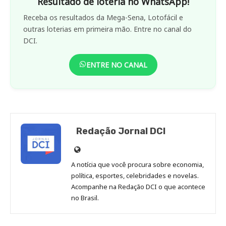
Resultado de loteria no WhatsApp!
Receba os resultados da Mega-Sena, Lotofácil e
outras loterias em primeira mão. Entre no canal do
DCI.
ENTRE NO CANAL
Redação Jornal DCI
Site
de
A notícia que você procura sobre economia,
Redação
política, esportes, celebridades e novelas.
Jornal
Acompanhe na Redação DCI o que acontece
no Brasil.
DCI