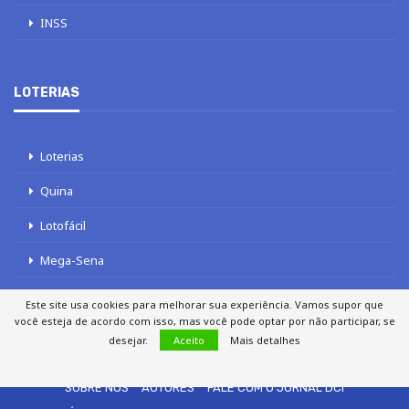
INSS
LOTERIAS
Loterias
Quina
Lotofácil
Mega-Sena
Tele sena
Este site usa cookies para melhorar sua experiência. Vamos supor que
você esteja de acordo com isso, mas você pode optar por não participar, se
desejar.
Aceito
Mais detalhes
SOBRE NÓS
AUTORES
FALE COM O JORNAL DCI