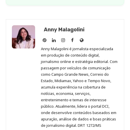
Anny Malagolini
Anny
Anny
Anny
Anny
Site
Malagolini
Malagolini
Malagolini
Malagolini
de
Anny Malagolini é jornalista especializada
no
no
no
no
Anny
em produção de conteúdo digital,
Pinterest
LinkedIn
Instagram
Facebook
Malagolini
jornalismo online e estratégia editorial. Com
passagem por veículos de comunicação
como Campo Grande News, Correio do
Estado, Midiamax, Yahoo e Tempo Novo,
acumula experiência na cobertura de
notícias, economia, serviços,
entretenimento e temas de interesse
público. Atualmente, lidera o portal DCI,
onde desenvolve conteúdos baseados em
apuração, análise de dados e boas práticas
de jornalismo digital. DRT 1272/MS