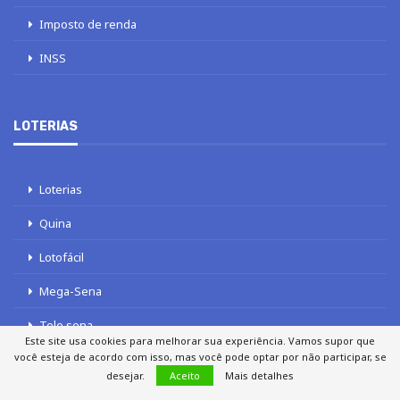
Imposto de renda
INSS
LOTERIAS
Loterias
Quina
Lotofácil
Mega-Sena
Tele sena
Este site usa cookies para melhorar sua experiência. Vamos supor que
você esteja de acordo com isso, mas você pode optar por não participar, se
desejar.
Aceito
Mais detalhes