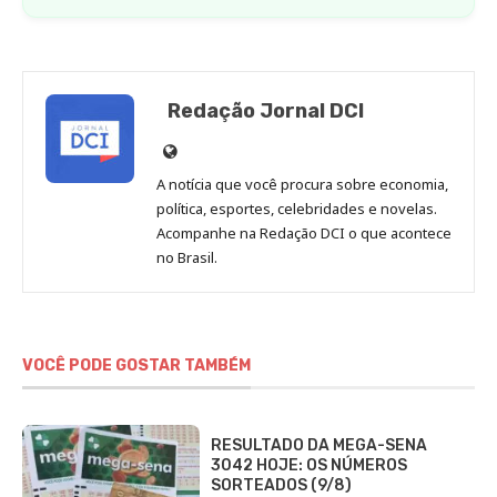
Redação Jornal DCI
Site
de
A notícia que você procura sobre economia,
Redação
política, esportes, celebridades e novelas.
Jornal
Acompanhe na Redação DCI o que acontece
no Brasil.
DCI
VOCÊ PODE GOSTAR TAMBÉM
RESULTADO DA MEGA-SENA
3042 HOJE: OS NÚMEROS
SORTEADOS (9/8)