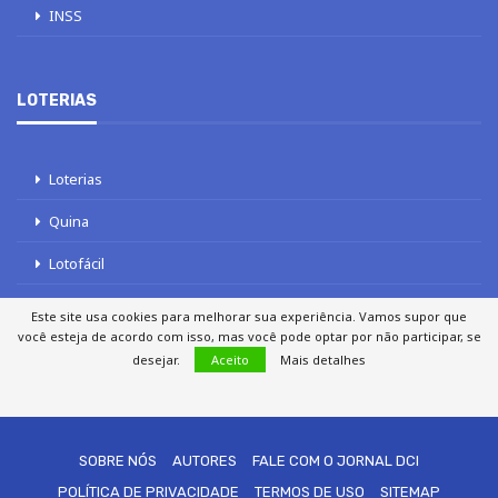
INSS
LOTERIAS
Loterias
Quina
Lotofácil
Mega-Sena
Este site usa cookies para melhorar sua experiência. Vamos supor que
você esteja de acordo com isso, mas você pode optar por não participar, se
Tele sena
desejar.
Aceito
Mais detalhes
SOBRE NÓS
AUTORES
FALE COM O JORNAL DCI
POLÍTICA DE PRIVACIDADE
TERMOS DE USO
SITEMAP