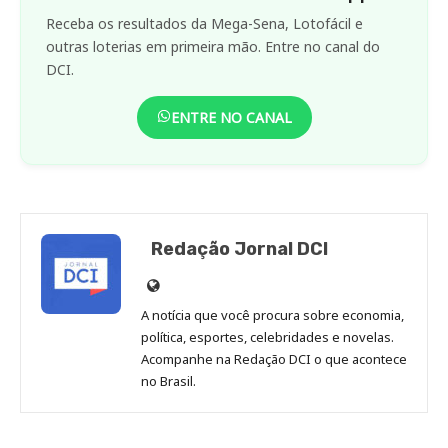
Receba os resultados da Mega-Sena, Lotofácil e
outras loterias em primeira mão. Entre no canal do
DCI.
ENTRE NO CANAL
Redação Jornal DCI
Site
de
A notícia que você procura sobre economia,
Redação
política, esportes, celebridades e novelas.
Jornal
Acompanhe na Redação DCI o que acontece
no Brasil.
DCI