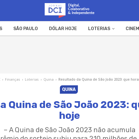
S
SÃO PAULO
DÓLAR HOJE
LOTERIAS
CINEM
A FAZENDA
WEB STORIES
I
›
Finanças
›
Loterias
›
Quina
›
Resultado da Quina de São João 2023: que hora
QUINA
a Quina de São João 2023: q
hoje
– A Quina de São João 2023 não acumula
prêmio do sorteio subiu para 210 milhões de 