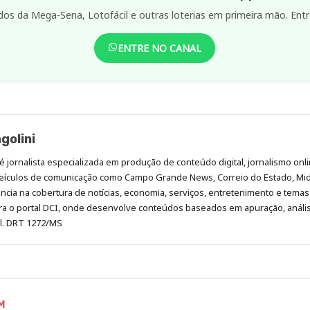
dos da Mega-Sena, Lotofácil e outras loterias em primeira mão. Entr
ENTRE NO CANAL
golini
é jornalista especializada em produção de conteúdo digital, jornalismo onli
eículos de comunicação como Campo Grande News, Correio do Estado, Mi
cia na cobertura de notícias, economia, serviços, entretenimento e temas 
era o portal DCI, onde desenvolve conteúdos baseados em apuração, análi
al. DRT 1272/MS
M