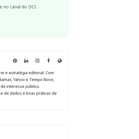
e no canal do DCI.
Anny
Anny
Anny
Anny
Site
Malagolini
Malagolini
Malagolini
Malagolini
de
ne e estratégia editorial. Com
no
no
no
no
Anny
diamax, Yahoo e Tempo Novo,
Pinterest
LinkedIn
Instagram
Facebook
Malagolini
de interesse público.
se de dados e boas práticas de