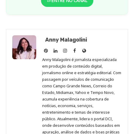
ENTRE NO CANAL
Anny Malagolini
Anny
Anny
Anny
Anny
Site
Malagolini
Malagolini
Malagolini
Malagolini
de
Anny Malagolini é jornalista especializada
no
no
no
no
Anny
em produção de conteúdo digital,
Pinterest
LinkedIn
Instagram
Facebook
Malagolini
jornalismo online e estratégia editorial. Com
passagem por veículos de comunicação
como Campo Grande News, Correio do
Estado, Midiamax, Yahoo e Tempo Novo,
acumula experiência na cobertura de
notícias, economia, serviços,
entretenimento e temas de interesse
público. Atualmente, lidera o portal DCI,
onde desenvolve conteúdos baseados em
apuração, análise de dados e boas práticas