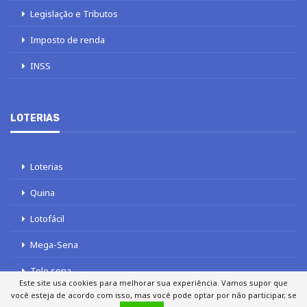
Legislação e Tributos
Imposto de renda
INSS
LOTERIAS
Loterias
Quina
Lotofácil
Mega-Sena
Tele sena
Este site usa cookies para melhorar sua experiência. Vamos supor que
você esteja de acordo com isso, mas você pode optar por não participar, se