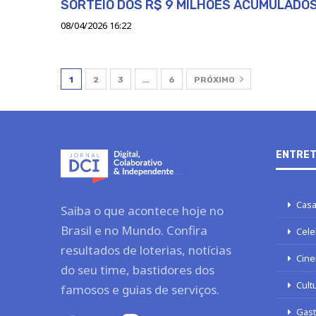
SORTEIO DOS R$ 9 MILHÕES ACUMULADO
08/04/2026 16:22
1
2
3
…
6
PRÓXIMO
ENTRET
Casa
Saiba o que acontece hoje no
Brasil e no Mundo. Confira
Cele
resultados de loterias, notícias
Cine
do seu time, bastidores dos
Cult
famosos e guias de serviços.
Gas