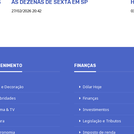
S
AS DEZENAS DE SEXTA EM SP
H
27/02/2026 20:42
0
ENIMENTO
FINANÇAS
 e Decoração
Dólar Hoje
bridades
Finanças
ma & TV
Investimentos
ura
Legislação e Tributos
tronomia
Imposto de renda