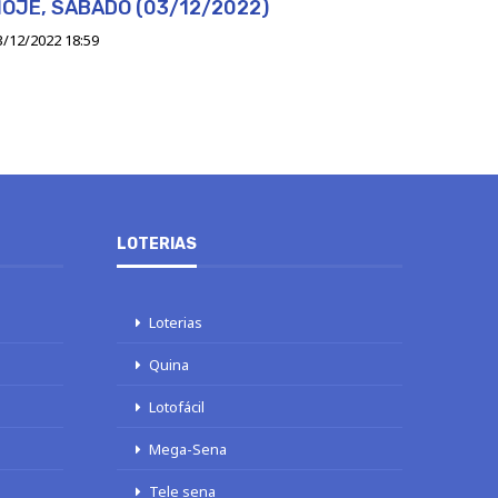
OJE, SÁBADO (03/12/2022)
3/12/2022 18:59
LOTERIAS
Loterias
Quina
Lotofácil
Mega-Sena
Tele sena