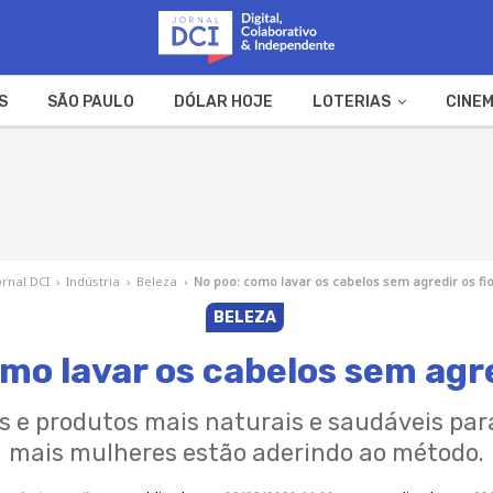
S
SÃO PAULO
DÓLAR HOJE
LOTERIAS
CINEM
A FAZENDA
WEB STORIES
ornal DCI
›
Indústria
›
Beleza
›
No poo: como lavar os cabelos sem agredir os fi
BELEZA
mo lavar os cabelos sem agre
 e produtos mais naturais e saudáveis para
mais mulheres estão aderindo ao método.