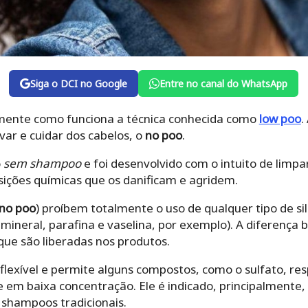
Siga o DCI no Google
Entre no canal do WhatsApp
rmente como funciona a técnica conhecida como
low poo
.
ar e cuidar dos cabelos, o
no poo
.
o
sem shampoo
e foi desenvolvido com o intuito de limpa
sições químicas que os danificam e agridem.
no poo
) proíbem totalmente o uso de qualquer tipo de si
 mineral, parafina e vaselina, por exemplo). A diferença 
que são liberadas nos produtos.
lexível e permite alguns compostos, como o sulfato, res
 em baixa concentração. Ele é indicado, principalmente
 shampoos tradicionais.