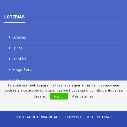
LOTERIAS
Loterias
Quina
Lotofácil
Mega-Sena
Tele sena
Este site usa cookies para melhorar sua experiência. Vamos supor que
você esteja de acordo com isso, mas você pode optar por não participar, se
desejar.
Aceito
Mais detalhes
SOBRE NÓS
AUTORES
FALE COM O JORNAL DCI
POLÍTICA DE PRIVACIDADE
TERMOS DE USO
SITEMAP