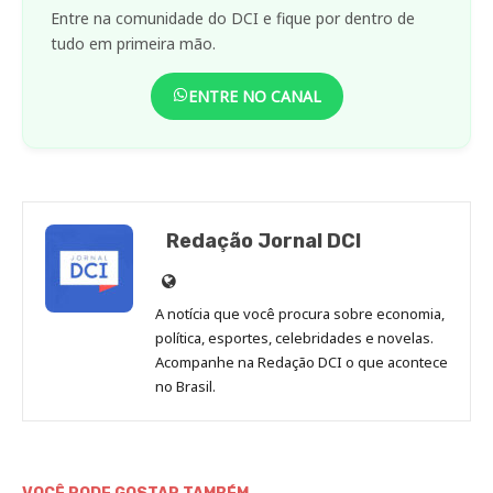
Entre na comunidade do DCI e fique por dentro de
tudo em primeira mão.
ENTRE NO CANAL
Redação Jornal DCI
Site
de
A notícia que você procura sobre economia,
Redação
política, esportes, celebridades e novelas.
Jornal
Acompanhe na Redação DCI o que acontece
no Brasil.
DCI