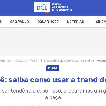
S
SÃO PAULO
DÓLAR HOJE
LOTERIAS
CINEM
A FAZENDA
WEB STORIES
ornal DCI
›
Indústria
›
Moda
›
Shorts godê: saiba como usar a trend do moment
MODA
ê: saiba como usar a trend
a ser tendência e, por isso, preparamos um 
a peça