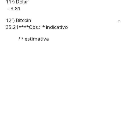
11º) Dólar
– 3,81
12º) Bitcoin –
35,21****
Obs.: * indicativo
** estimativa