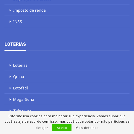
Imposto de renda
INSS
LOTERIAS
Loterias
Quina
Lotofácil
Mega-Sena
Tele sena
Este site usa cookies para melhorar sua experiência. Vamos supor que
você esteja de acordo com isso, mas você pode optar por não participar, se
desejar.
Aceito
Mais detalhes