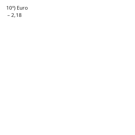
10º) Euro
– 2,18