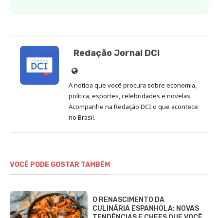
Redação Jornal DCI
Site
de
A notícia que você procura sobre economia,
Redação
política, esportes, celebridades e novelas.
Jornal
Acompanhe na Redação DCI o que acontece
no Brasil.
DCI
VOCÊ PODE GOSTAR TAMBÉM
O RENASCIMENTO DA
CULINÁRIA ESPANHOLA: NOVAS
TENDÊNCIAS E CHEFS QUE VOCÊ