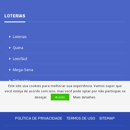
LOTERIAS
Loterias
Quina
Lotofácil
Mega-Sena
Tele sena
Este site usa cookies para melhorar sua experiência. Vamos supor que
você esteja de acordo com isso, mas você pode optar por não participar, se
desejar.
Aceito
Mais detalhes
SOBRE NÓS
AUTORES
FALE COM O JORNAL DCI
POLÍTICA DE PRIVACIDADE
TERMOS DE USO
SITEMAP