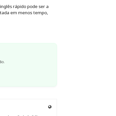
inglês rápido pode ser a
istada em menos tempo,
ão.
Site
de