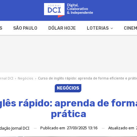
S
SÃO PAULO
DÓLAR HOJE
LOTERIAS
CINEM
A FAZENDA
WEB STORIES
ornal DCI
›
Negócios
›
Curso de inglês rápido: aprenda de forma eficiente e práti
NEGÓCIOS
glês rápido: aprenda de forma
prática
Publicado em
27/03/2025 13:16
Atualizado em
dação Jornal DCI