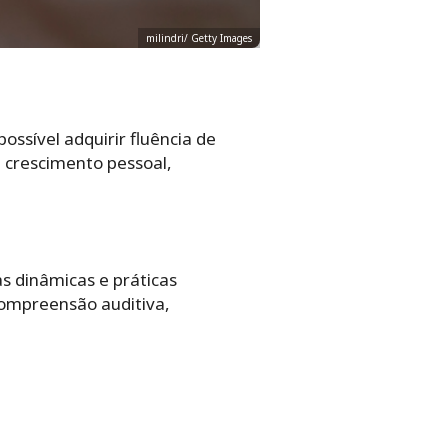
milindri/ Getty Images
ssível adquirir fluência de
 crescimento pessoal,
s dinâmicas e práticas
compreensão auditiva,