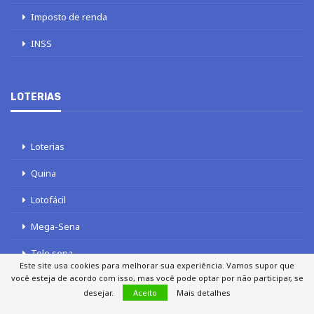
Imposto de renda
INSS
LOTERIAS
Loterias
Quina
Lotofácil
Mega-Sena
Tele sena
Este site usa cookies para melhorar sua experiência. Vamos supor que
você esteja de acordo com isso, mas você pode optar por não participar, se
desejar.
Aceito
Mais detalhes