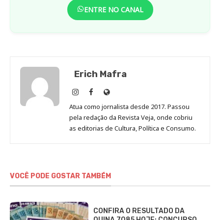
ENTRE NO CANAL
Erich Mafra
Erich
Erich
Site
Mafra
Mafra
de
Atua como jornalista desde 2017. Passou
no
no
Erich
pela redação da Revista Veja, onde cobriu
Instagram
Facebook
Mafra
as editorias de Cultura, Política e Consumo.
VOCÊ PODE GOSTAR TAMBÉM
CONFIRA O RESULTADO DA
QUINA 7085 HOJE: CONCURSO