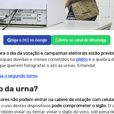
Siga o DCI no Google
Entre no canal do WhatsApp
ra o dia da votação e campanhas eleitorais estão previst
ncipais dúvidas e crimes cometidos no
pleito
é a quebra de
ue querem fotografar o ato as urnas. Entenda!
a o segundo turno
.
to da urna?
tores não podem entrar na cabine de votação com celula
s o uso destes dispositivos
pode comprometer o sigilo
. O 
ibido violar ou tentar violar o sigilo do voto, sob pena 