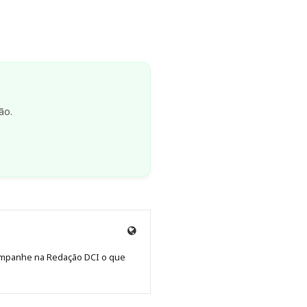
ão.
Site
de
Acompanhe na Redação DCI o que
Redação
Jornal
DCI