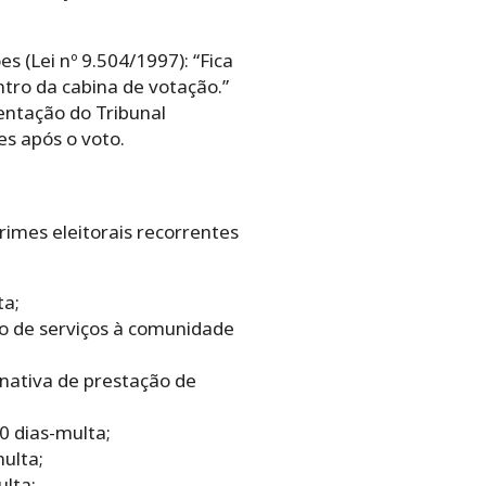
s (Lei nº 9.504/1997): “Fica
ntro da cabina de votação.”
ientação do Tribunal
es após o voto.
rimes eleitorais recorrentes
ta;
o de serviços à comunidade
nativa de prestação de
0 dias-multa;
ulta;
lta;