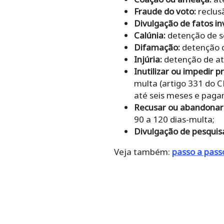
Fraude do voto:
reclus
Divulgação de fatos in
Calúnia:
detenção de s
Difamação:
detenção d
Injúria:
detenção de at
Inutilizar ou impedir 
multa (artigo 331 do 
até seis meses e pagam
Recusar ou abandonar o
90 a 120 dias-multa;
Divulgação de pesquis
Veja também:
passo a pass