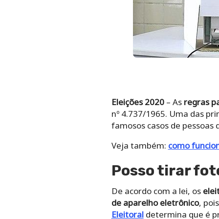
Eleições 2020
– As
regras pa
nº 4.737/1965. Uma das pri
famosos casos de pessoas q
Veja também:
como funcion
Posso tirar fo
De acordo com a lei, os
elei
de aparelho eletrônico
, poi
Eleitoral
determina que é pro