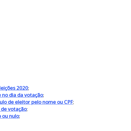
leições 2020
;
 no dia da votação
;
ulo de eleitor pelo nome ou CPF
;
l de votação
;
 ou nulo
;