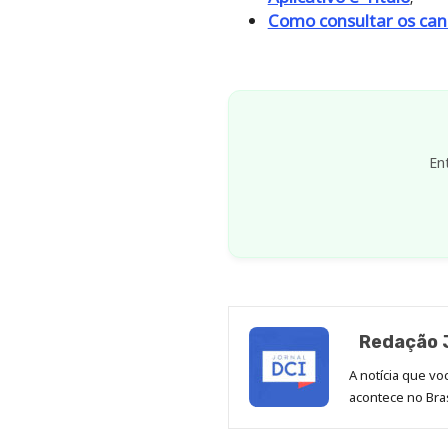
Como consultar os can
En
Redação J
A notícia que v
acontece no Bras