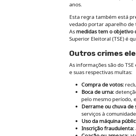
anos.
Esta regra também está prev
vedado portar aparelho de t
As
medidas tem o objetivo d
Superior Eleitoral (TSE) é 
Outros crimes ele
As informações são do TSE e
e suas respectivas multas:
Compra de votos:
recl
Boca de urna:
detenção
pelo mesmo período, e
Derrame ou chuva de 
serviços à comunidad
Uso da máquina públic
Inscrição fraudulenta:
Coação ou ameaça:
at