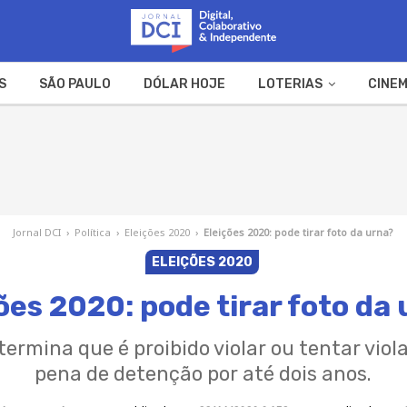
S
SÃO PAULO
DÓLAR HOJE
LOTERIAS
CINEM
A FAZENDA
WEB STORIES
Jornal DCI
›
Política
›
Eleições 2020
›
Eleições 2020: pode tirar foto da urna?
ELEIÇÕES 2020
ões 2020: pode tirar foto da
termina que é proibido violar ou tentar violar
pena de detenção por até dois anos.