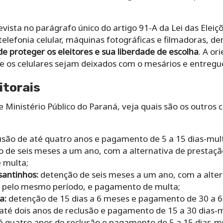
ista no parágrafo único do artigo 91-A da Lei das Eleiçõe
elefonia celular, máquinas fotográficas e filmadoras, de
e proteger os eleitores e sua liberdade de escolha
. A or
que os celulares sejam deixados com o mesários e entregu
itorais
 Ministério Público do Paraná, veja quais são os outros c
usão de até quatro anos e pagamento de 5 a 15 dias-mul
 de seis meses a um ano, com a alternativa de prestaçã
 multa;
santinhos:
detenção de seis meses a um ano, com a alter
e pelo mesmo período, e pagamento de multa;
a:
detenção de 15 dias a 6 meses e pagamento de 30 a 6
até dois anos de reclusão e pagamento de 15 a 30 dias-m
é quatro anos de reclusão e pagamento de 5 a 15 dias-mu