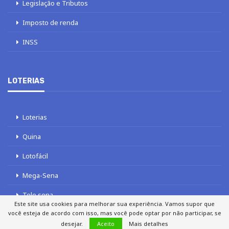
Legislação e Tributos
Imposto de renda
INSS
LOTERIAS
Loterias
Quina
Lotofácil
Mega-Sena
Tele sena
Este site usa cookies para melhorar sua experiência. Vamos supor que
você esteja de acordo com isso, mas você pode optar por não participar, se
desejar.
Aceito
Mais detalhes