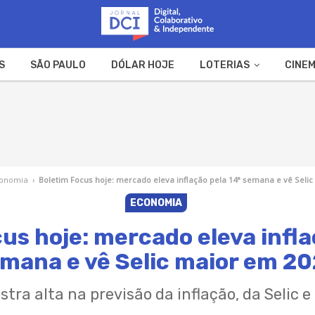
S
SÃO PAULO
DÓLAR HOJE
LOTERIAS
CINEM
A FAZENDA
WEB STORIES
onomia
›
Boletim Focus hoje: mercado eleva inflação pela 14ª semana e vê Seli
ECONOMIA
us hoje: mercado eleva infla
mana e vê Selic maior em 2
tra alta na previsão da inflação, da Selic e