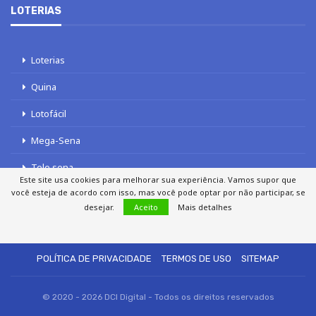
LOTERIAS
Loterias
Quina
Lotofácil
Mega-Sena
Tele sena
Este site usa cookies para melhorar sua experiência. Vamos supor que
você esteja de acordo com isso, mas você pode optar por não participar, se
desejar.
Aceito
Mais detalhes
SOBRE NÓS
AUTORES
FALE COM O JORNAL DCI
POLÍTICA DE PRIVACIDADE
TERMOS DE USO
SITEMAP
© 2020 - 2026 DCI Digital - Todos os direitos reservados