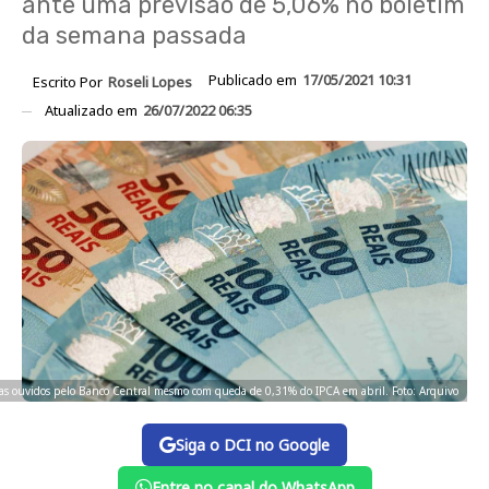
ante uma previsão de 5,06% no boletim
da semana passada
Publicado em
17/05/2021 10:31
Escrito Por
Roseli Lopes
Atualizado em
26/07/2022 06:35
tas ouvidos pelo Banco Central mesmo com queda de 0,31% do IPCA em abril. Foto: Arquivo
Siga o DCI no Google
Entre no canal do WhatsApp