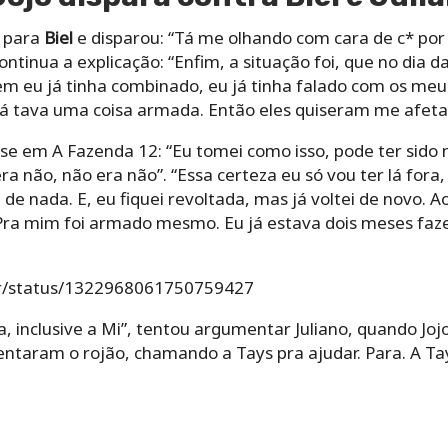
 para
Biel
e disparou: “Tá me olhando com cara de c* por 
ontinua a explicação: “Enfim, a situação foi, que no dia da
em eu já tinha combinado, eu já tinha falado com os meus
 tava uma coisa armada. Então eles quiseram me afetar, 
isse em A Fazenda 12: “Eu tomei como isso, pode ter sid
ra não, não era não”. “Essa certeza eu só vou ter lá fora,
 de nada. E, eu fiquei revoltada, mas já voltei de novo.
“Pra mim foi armado mesmo. Eu já estava dois meses fa
er/status/1322968061750759427
 inclusive a Mi”, tentou argumentar Juliano, quando Jojo
ntaram o rojão, chamando a Tays pra ajudar. Para. A Tay