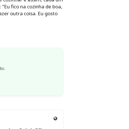
“Eu fico na cozinha de boa,
zer outra coisa. Eu gosto
ão.
Site
de