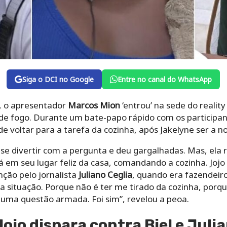
Siga o DCI no Google
Entre no canal do WhatsApp
, o apresentador
Marcos Mion
‘entrou’ na sede do realit
e fogo. Durante um bate-papo rápido com os participan
de voltar para a tarefa da cozinha, após Jakelyne ser a 
se divertir com a pergunta e deu gargalhadas. Mas, ela
 em seu lugar feliz da casa, comandando a cozinha. Jo
nção pelo jornalista
Juliano Ceglia
, quando era fazendeiro
 a situação. Porque não é ter me tirado da cozinha, porq
i uma questão armada. Foi sim”, revelou a peoa.
ojo dispara contra Biel e Juli