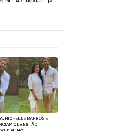
Acompanhe na Redação DCI o que
Redação
Jornal
DCI
A: MICHELLE BARROS E
NCIAM QUE ESTÃO
O 1º FILHO