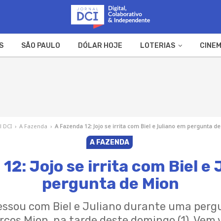
S
SÃO PAULO
DÓLAR HOJE
LOTERIAS
CINEM
A FAZENDA
WEB STORIES
l DCI
›
A Fazenda
›
A Fazenda 12: Jojo se irrita com Biel e Juliano em pergunta d
A FAZENDA
12: Jojo se irrita com Biel e
pergunta de Mion
essou com Biel e Juliano durante uma per
cos Mion, na tarde deste domingo (1). Vem 