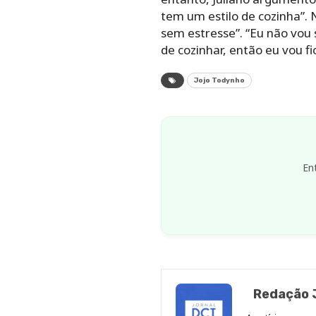
tem um estilo de cozinha”.
sem estresse”. “Eu não vou 
de cozinhar, então eu vou f
Jojo Todynho
En
Redação J