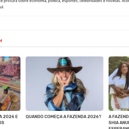
ocê procura sobre economia, política, esportes, celebridades e novelas. 
il.
M
A 2026 E
QUANDO COMEÇA A FAZENDA 2026?
A FAZEND
OS
SHIA ANU
ESPERAND