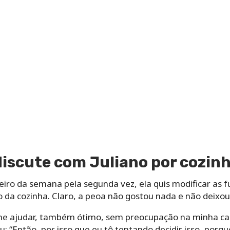
discute com Juliano por cozin
eiro da semana pela segunda vez, ela quis modificar as f
o da cozinha. Claro, a peoa não gostou nada e não deixou
me ajudar, também ótimo, sem preocupação na minha cabe
: “Então, por isso que eu tô tentando decidir isso, porq