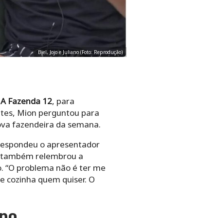
Biel, Jojo e Juliano (Foto: Reprodução)
y
A Fazenda 12
, para
tes, Mion perguntou para
nova fazendeira da semana.
 respondeu o apresentador
jo também relembrou a
. “
O problema não é ter me
ue cozinha quem quiser. O
ano