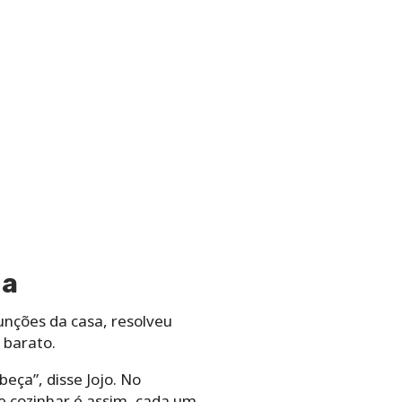
ha
unções da casa, resolveu
 barato.
ça”, disse Jojo. No
ue cozinhar é assim, cada um