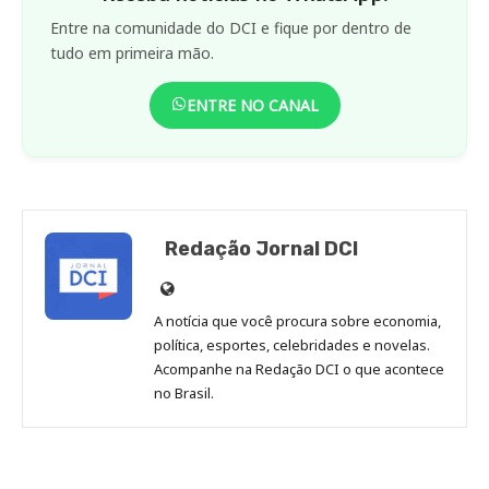
Entre na comunidade do DCI e fique por dentro de
tudo em primeira mão.
ENTRE NO CANAL
Redação Jornal DCI
Site
de
A notícia que você procura sobre economia,
Redação
política, esportes, celebridades e novelas.
Jornal
Acompanhe na Redação DCI o que acontece
no Brasil.
DCI