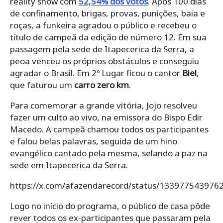
reality show com
52,54% dos votos
. Após 100 dias
de confinamento, brigas, provas, punições, baia e
roças, a funkeira agradou o público e recebeu o
título de campeã da edição de número 12. Em sua
passagem pela sede de Itapecerica da Serra, a
peoa venceu os próprios obstáculos e conseguiu
agradar o Brasil. Em 2º Lugar ficou o cantor
Biel
,
que faturou um
carro zero km
.
Para comemorar a grande vitória, Jojo resolveu
fazer um culto ao vivo, na emissora do Bispo Edir
Macedo. A campeã chamou todos os participantes
e falou belas palavras, seguida de um hino
evangélico cantado pela mesma, selando a paz na
sede em Itapecerica da Serra.
https://x.com/afazendarecord/status/133977543976
Logo no início do programa, o público de casa pôde
rever todos os ex-participantes que passaram pela