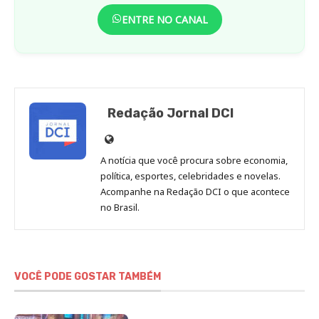
ENTRE NO CANAL
Redação Jornal DCI
Site
de
A notícia que você procura sobre economia,
Redação
política, esportes, celebridades e novelas.
Jornal
Acompanhe na Redação DCI o que acontece
no Brasil.
DCI
VOCÊ PODE GOSTAR TAMBÉM