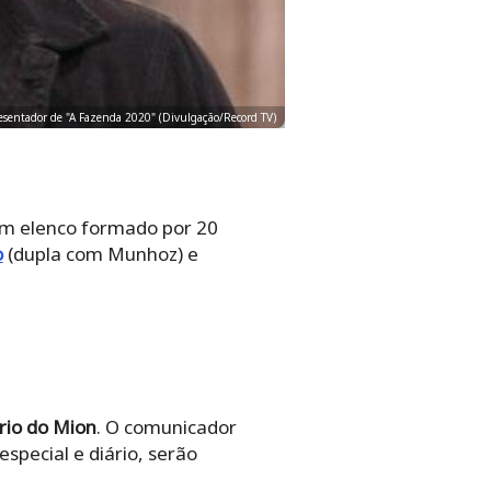
esentador de "A Fazenda 2020" (Divulgação/Record TV)
 um elenco formado por 20
o
(dupla com Munhoz) e
rio do Mion
. O comunicador
special e diário, serão