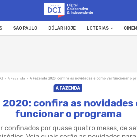
S
SÃO PAULO
DÓLAR HOJE
LOTERIAS
CINEM
A FAZENDA
WEB STORIES
CI
›
A Fazenda
›
A Fazenda 2020: confira as novidades e como vai funcionar o 
A FAZENDA
 2020: confira as novidades 
funcionar o programa
ar confinados por quase quatro meses, de 
isódios. Veja quais serão as novidades par