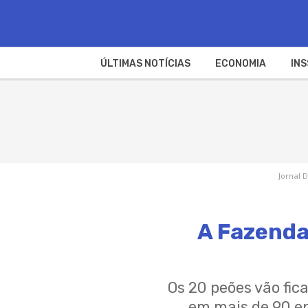
ÚLTIMAS NOTÍCIAS
ECONOMIA
INS
Jornal D
A Fazenda
Os 20 peões vão fic
em mais de 90 ep