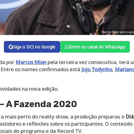
Marcos Mion será o apr
Siga o DCI no Google
Entre no canal do WhatsApp
da por
Marcos Mion
pela terceira vez consecutiva, terá
. Entre os nomes confirmados está
Jojo Todynho
,
Marian
 novidades na nova edição.
 –
A Fazenda 2020
ara mais perto do reality show, a produção preparou o
Diá
tidores e reflexões sobre os participantes. O conteúdo e
sociais do programa e da Record TV.