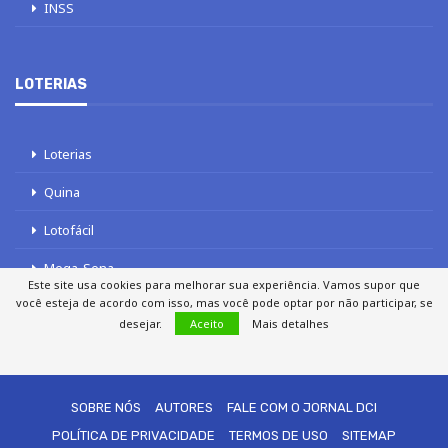
INSS
LOTERIAS
Loterias
Quina
Lotofácil
Mega-Sena
Este site usa cookies para melhorar sua experiência. Vamos supor que
você esteja de acordo com isso, mas você pode optar por não participar, se
Tele sena
desejar.
Aceito
Mais detalhes
SOBRE NÓS
AUTORES
FALE COM O JORNAL DCI
POLÍTICA DE PRIVACIDADE
TERMOS DE USO
SITEMAP