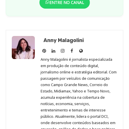
ENTRE NO CANAL
Anny Malagolini
Anny
Anny
Anny
Anny
Site
Malagolini
Malagolini
Malagolini
Malagolini
de
Anny Malagolini é jornalista especializada
no
no
no
no
Anny
em produção de conteúdo digital,
Pinterest
LinkedIn
Instagram
Facebook
Malagolini
jornalismo online e estratégia editorial. Com
passagem por veículos de comunicação
como Campo Grande News, Correio do
Estado, Midiamax, Yahoo e Tempo Novo,
acumula experiência na cobertura de
notícias, economia, serviços,
entretenimento e temas de interesse
público. Atualmente, lidera o portal DCI,
onde desenvolve conteúdos baseados em
apuração, análise de dados e boas práticas