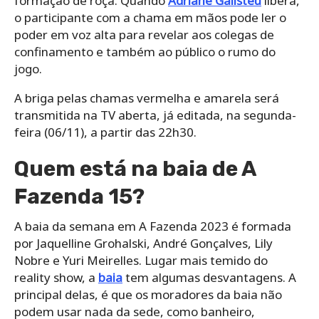
formação de roça. Quando
Adriane Galisteu
libera,
o participante com a chama em mãos pode ler o
poder em voz alta para revelar aos colegas de
confinamento e também ao público o rumo do
jogo.
A briga pelas chamas vermelha e amarela será
transmitida na TV aberta, já editada, na segunda-
feira (06/11), a partir das 22h30.
Quem está na baia de A
Fazenda 15?
A baia da semana em A Fazenda 2023 é formada
por Jaquelline Grohalski, André Gonçalves, Lily
Nobre e Yuri Meirelles. Lugar mais temido do
reality show, a
baia
tem algumas desvantagens. A
principal delas, é que os moradores da baia não
podem usar nada da sede, como banheiro,