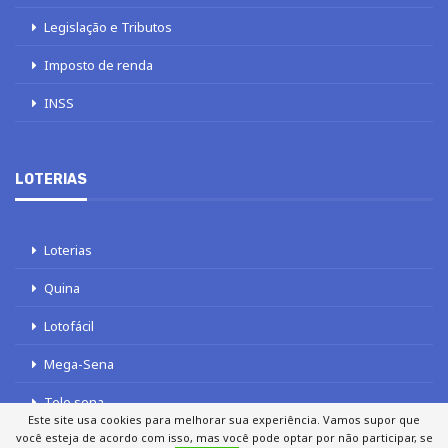
Legislação e Tributos
Imposto de renda
INSS
LOTERIAS
Loterias
Quina
Lotofácil
Mega-Sena
Tele sena
Este site usa cookies para melhorar sua experiência. Vamos supor que
você esteja de acordo com isso, mas você pode optar por não participar, se