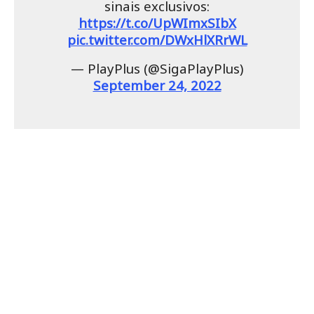
sinais exclusivos:
https://t.co/UpWImxSIbX
pic.twitter.com/DWxHlXRrWL
— PlayPlus (@SigaPlayPlus)
September 24, 2022