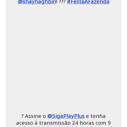
@shayhaghbin
! ???
#FestaAFazenda
? Assine o
@SigaPlayPlus
e tenha
acesso à transmissão 24 horas com 9