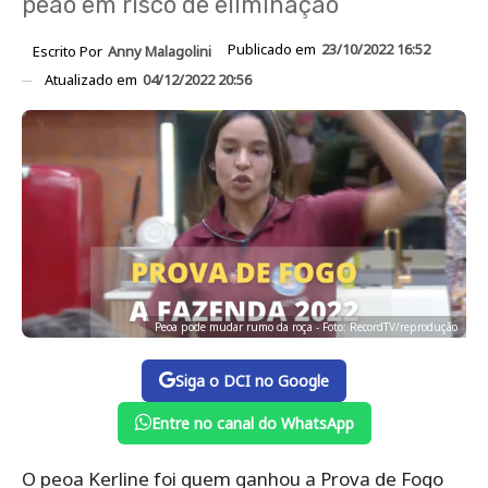
peão em risco de eliminação
Publicado em
23/10/2022 16:52
Escrito Por
Anny Malagolini
Atualizado em
04/12/2022 20:56
Peoa pode mudar rumo da roça - Foto: RecordTV/reprodução
Siga o DCI no Google
Entre no canal do WhatsApp
O peoa Kerline foi quem ganhou a Prova de Fogo