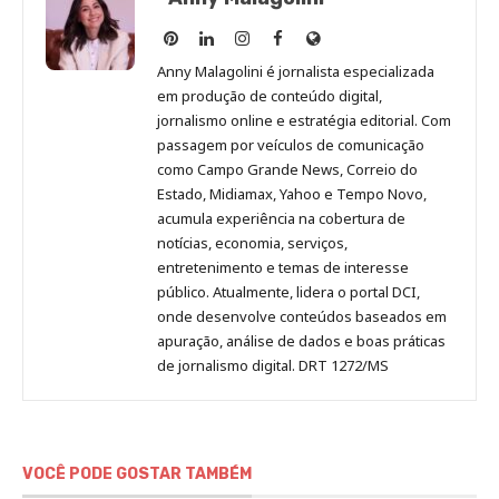
Anny
Anny
Anny
Anny
Site
Malagolini
Malagolini
Malagolini
Malagolini
de
Anny Malagolini é jornalista especializada
no
no
no
no
Anny
em produção de conteúdo digital,
Pinterest
LinkedIn
Instagram
Facebook
Malagolini
jornalismo online e estratégia editorial. Com
passagem por veículos de comunicação
como Campo Grande News, Correio do
Estado, Midiamax, Yahoo e Tempo Novo,
acumula experiência na cobertura de
notícias, economia, serviços,
entretenimento e temas de interesse
público. Atualmente, lidera o portal DCI,
onde desenvolve conteúdos baseados em
apuração, análise de dados e boas práticas
de jornalismo digital. DRT 1272/MS
VOCÊ PODE GOSTAR TAMBÉM