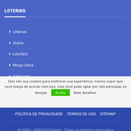
LOTERIAS
Loterias
Quina
Lotofácil
Mega-Sena
Tele sena
Este site usa cookies para melhorar sua experiência. Vamos supor que
você esteja de acordo com isso, mas você pode optar por não participar, se
desejar.
Aceito
Mais detalhes
SOBRE NÓS
AUTORES
FALE COM O JORNAL DCI
POLÍTICA DE PRIVACIDADE
TERMOS DE USO
SITEMAP
© 2020 - 2026 DCI Digital - Todos os direitos reservados