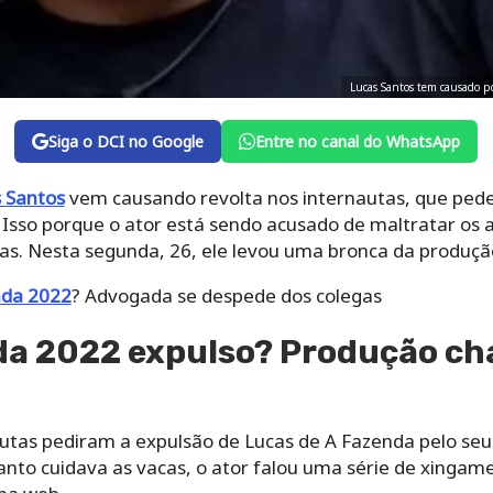
Lucas Santos tem causado p
Siga o DCI no Google
Entre no canal do WhatsApp
 Santos
vem causando revolta nos internautas, que ped
. Isso porque o ator está sendo acusado de maltratar os
as. Nesta segunda, 26, ele levou uma bronca da produção
nda 2022
? Advogada se despede dos colegas
da 2022 expulso? Produção c
nautas pediram a expulsão de Lucas de A Fazenda pelo 
nto cuidava as vacas, o ator falou uma série de xingame