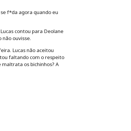
e se f*da agora quando eu
o Lucas contou para Deolane
o não ouvisse.
ira. Lucas não aceitou
tou faltando com o respeito
 maltrata os bichinhos? A