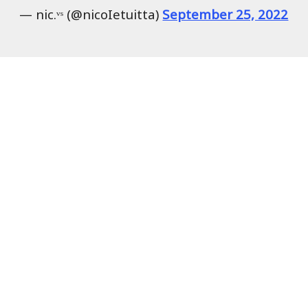
— nic.ᵛˢ (@nicoIetuitta)
September 25, 2022