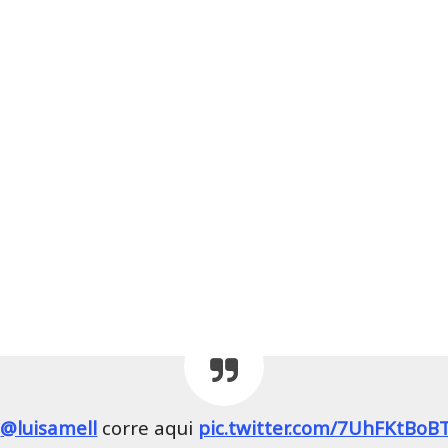
.
@luisamell
corre aqui
pic.twitter.com/7UhFKtBoB