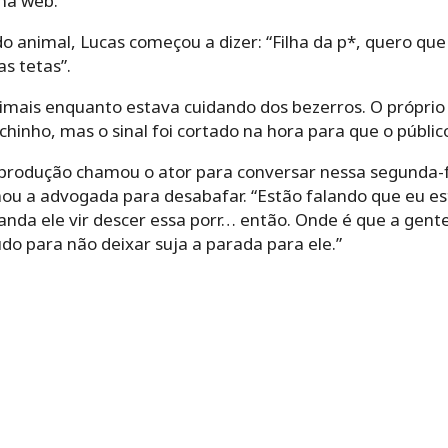
na web.
o animal, Lucas começou a dizer: “Filha da p*, quero qu
s tetas”.
animais enquanto estava cuidando dos bezerros. O própri
chinho, mas o sinal foi cortado na hora para que o públic
produção chamou o ator para conversar nessa segunda-fe
u a advogada para desabafar. “Estão falando que eu es
anda ele vir descer essa porr… então. Onde é que a gente
udo para não deixar suja a parada para ele.”