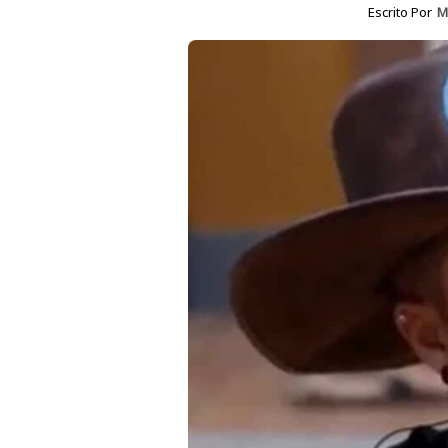
Escrito Por
M