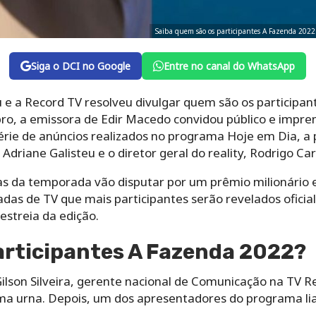
Saiba quem são os participantes A Fazenda 2022
Siga o DCI no Google
Entre no canal do WhatsApp
 e a Record TV resolveu divulgar quem são os participa
bro, a emissora de Edir Macedo convidou público e impre
ie de anúncios realizados no programa Hoje em Dia, a p
riane Galisteu e o diretor geral do reality, Rodrigo Care
as da temporada vão disputar por um prêmio milionário e
as de TV que mais participantes serão revelados oficia
estreia da edição.
articipantes A Fazenda 2022?
Gilson Silveira, gerente nacional de Comunicação na TV Re
 urna. Depois, um dos apresentadores do programa lia 