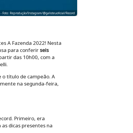
 - Foto: Reprodução/Instagram/@galisteuoficial/Record
ntes A Fazenda 2022! Nesta
nsa para conferir
seis
artir das 10h00, com a
lli.
 o título de campeão. A
lmente na segunda-feira,
cord. Primeiro, era
as dicas presentes na