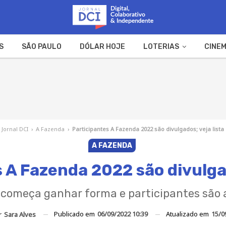
S
SÃO PAULO
DÓLAR HOJE
LOTERIAS
CINEM
A FAZENDA
WEB STORIES
Jornal DCI
›
A Fazenda
›
Participantes A Fazenda 2022 são divulgados; veja lista
A FAZENDA
 A Fazenda 2022 são divulgad
começa ganhar forma e participantes são 
Publicado em
06/09/2022 10:39
Atualizado em
15/0
r
Sara Alves