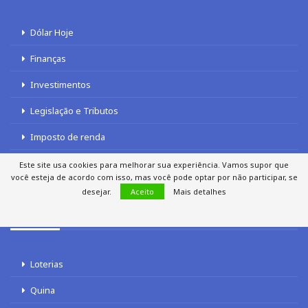
Dólar Hoje
Finanças
Investimentos
Legislação e Tributos
Imposto de renda
INSS
Este site usa cookies para melhorar sua experiência. Vamos supor que
você esteja de acordo com isso, mas você pode optar por não participar, se
desejar.
Aceito
Mais detalhes
LOTERIAS
Loterias
Quina