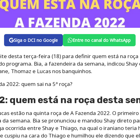
Siga o DCI no Google
Entre no canal do WhatsApp
te desta terça-feira (18) para definir quem está na roç
 do programa. Bia, a fazendeira da semana, indicou Shay 
ane, Thomaz e Lucas nos banquinhos.
a 2022: quem sai na 5ª roça?
2: quem está na roça desta s
cas estão na quinta roça de A Fazenda 2022. O primeiro 
ra da semana. Bia se pronunciou e mandou Shay direto par
ga ocorrida entre Shay e Thiago, na qual o iraniano teri
e cuspiu na cara do Thiago e humilhou ele dizendo que el