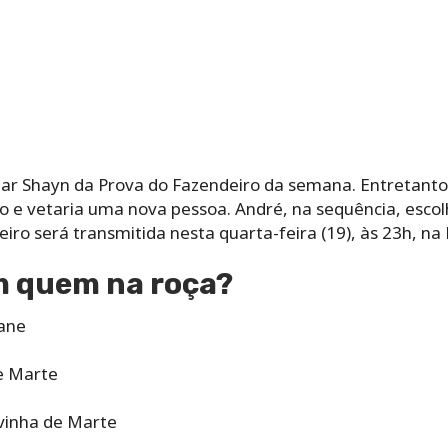
etar Shayn da Prova do Fazendeiro da semana. Entretant
do e vetaria uma nova pessoa. André, na sequência, escol
ro será transmitida nesta quarta-feira (19), às 23h, na 
 quem na roça?
lane
e Marte
vinha de Marte