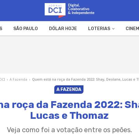
S
SÃO PAULO
DÓLAR HOJE
LOTERIAS
CINEM
A FAZENDA
WEB STORIES
 DCI
›
A Fazenda
›
Quem está na roça da Fazenda 2022: Shay, Deolane, Lucas e
A FAZENDA
a roça da Fazenda 2022: Sh
Lucas e Thomaz
Veja como foi a votação entre os peões.