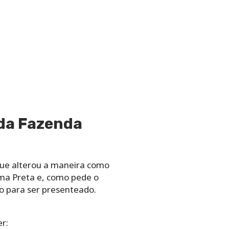
 da Fazenda
que alterou a maneira como
ama Preta e, como pede o
o para ser presenteado.
r: