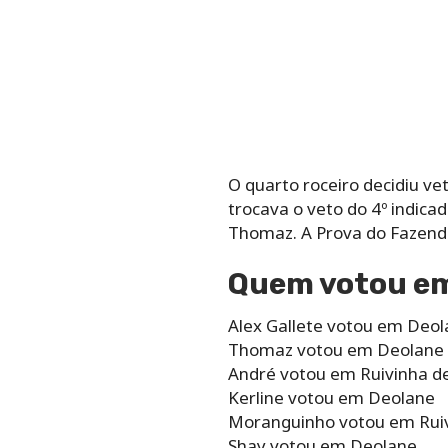
O quarto roceiro decidiu v
trocava o veto do 4º indica
Thomaz. A Prova do Fazendei
Quem votou em
Alex Gallete votou em Deo
Thomaz votou em Deolane
André votou em Ruivinha d
Kerline votou em Deolane
Moranguinho votou em Rui
Shay votou em Deolane