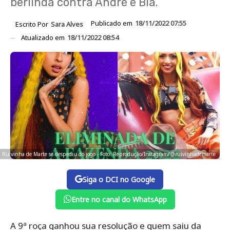
berlinda contra André e Bia.
Publicado em
18/11/2022 07:55
Escrito Por
Sara Alves
Atualizado em
18/11/2022 08:54
Ruivinha de Marte se despediu do jogo - Foto: Reprodução/Instagram/@ruivinhademarte
Siga o DCI no Google
Entre no canal do WhatsApp
A 9ª roça ganhou sua resolução e quem saiu da