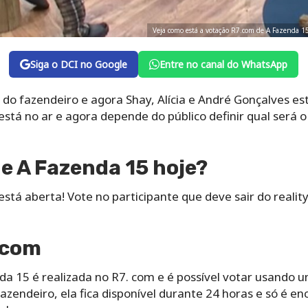
Veja como está a votação R7.com de A Fazenda 1
Siga o DCI no Google
Entre no canal do WhatsApp
do fazendeiro e agora Shay, Alícia e André Gonçalves es
está no ar e agora depende do público definir qual será o
de A Fazenda 15 hoje?
stá aberta! Vote no participante que deve sair do reality
.com
nda 15 é realizada no R7. com e é possível votar usando 
azendeiro, ela fica disponível durante 24 horas e só é en