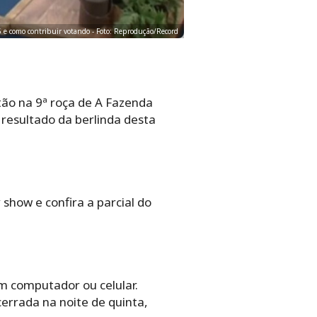
5 e como contribuir votando - Foto: Reprodução/Record
tão na 9ª roça de A Fazenda
 resultado da berlinda desta
 show e confira a parcial do
um computador ou celular.
cerrada na noite de quinta,