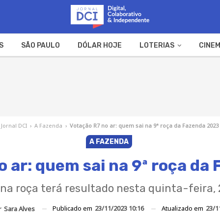
S
SÃO PAULO
DÓLAR HOJE
LOTERIAS
CINEM
A FAZENDA
WEB STORIES
Jornal DCI
›
A Fazenda
›
Votação R7 no ar: quem sai na 9ª roça da Fazenda 2023
A FAZENDA
o ar: quem sai na 9ª roça da
na roça terá resultado nesta quinta-feira, 
Publicado em
23/11/2023 10:16
Atualizado em
23/1
r
Sara Alves