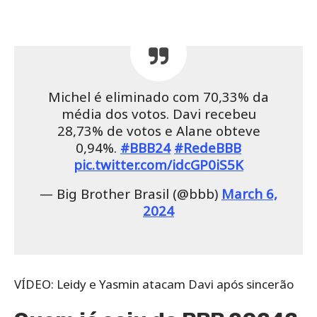
Michel é eliminado com 70,33% da
média dos votos. Davi recebeu
28,73% de votos e Alane obteve
0,94%.
#BBB24
#RedeBBB
pic.twitter.com/idcGP0iS5K
— Big Brother Brasil (@bbb)
March 6,
2024
VÍDEO: Leidy e Yasmin atacam Davi após sincerão