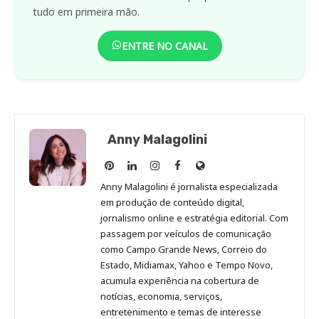
tudo em primeira mão.
ENTRE NO CANAL
Anny Malagolini
Anny
Anny
Anny
Anny
Site
Malagolini
Malagolini
Malagolini
Malagolini
de
Anny Malagolini é jornalista especializada
no
no
no
no
Anny
em produção de conteúdo digital,
Pinterest
LinkedIn
Instagram
Facebook
Malagolini
jornalismo online e estratégia editorial. Com
passagem por veículos de comunicação
como Campo Grande News, Correio do
Estado, Midiamax, Yahoo e Tempo Novo,
acumula experiência na cobertura de
notícias, economia, serviços,
entretenimento e temas de interesse