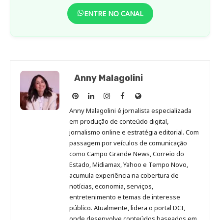
ENTRE NO CANAL
Anny Malagolini
Anny
Anny
Anny
Anny
Site
Malagolini
Malagolini
Malagolini
Malagolini
de
Anny Malagolini é jornalista especializada
no
no
no
no
Anny
em produção de conteúdo digital,
Pinterest
LinkedIn
Instagram
Facebook
Malagolini
jornalismo online e estratégia editorial. Com
passagem por veículos de comunicação
como Campo Grande News, Correio do
Estado, Midiamax, Yahoo e Tempo Novo,
acumula experiência na cobertura de
notícias, economia, serviços,
entretenimento e temas de interesse
público. Atualmente, lidera o portal DCI,
onde desenvolve conteúdos baseados em