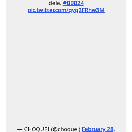
dele.
#BBB24
pic.twitter.com/qyg2FRhw3M
— CHOQUEI (@choquei)
February 28,