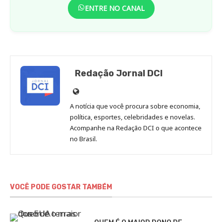
ENTRE NO CANAL
Redação Jornal DCI
Site
de
A notícia que você procura sobre economia,
Redação
política, esportes, celebridades e novelas.
Jornal
Acompanhe na Redação DCI o que acontece
no Brasil.
DCI
VOCÊ PODE GOSTAR TAMBÉM