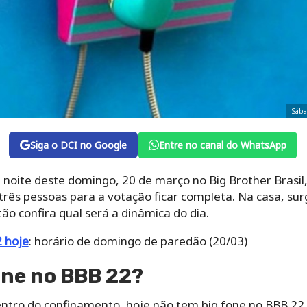
Sába
Siga o DCI no Google
Entre no canal do WhatsApp
noite deste domingo, 20 de março no Big Brother Brasil
três pessoas para a votação ficar completa. Na casa, su
ão confira qual será a dinâmica do dia.
 hoje
: horário de domingo de paredão (20/03)
one no BBB 22?
ntro do confinamento, hoje não tem big fone no BBB 22. 