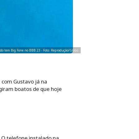
do tem Big Fone no BBB 23 - Foto: Reprodução/Globo
, com Gustavo já na
rgiram boatos de que hoje
O telefone instalado na