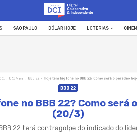
S
SÃO PAULO
DÓLAR HOJE
LOTERIAS
CINEM
A FAZENDA
WEB STORIES
DCI
›
DCI Mais
›
BBB 22
›
Hoje tem big fone no BBB 22? Como será o paredão hoje
BBB 22
 fone no BBB 22? Como será o
(20/3)
BBB 22 terá contragolpe do indicado do líde