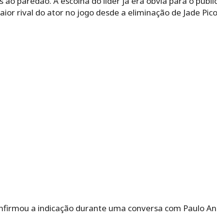
ís ao paredão. A escolha do líder já era óbvia para o públi
ior rival do ator no jogo desde a eliminação de Jade Pico
nfirmou a indicação durante uma conversa com Paulo An