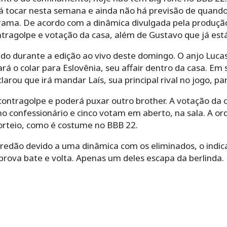
á tocar nesta semana e ainda não há previsão de quando 
ama. De acordo com a dinâmica divulgada pela produção
ontragolpe e votação da casa, além de Gustavo que já está
o durante a edição ao vivo deste domingo. O anjo Luca
á o colar para Eslovênia, seu affair dentro da casa. Em 
clarou que irá mandar Laís, sua principal rival no jogo, pa
contragolpe e poderá puxar outro brother. A votação da 
no confessionário e cinco votam em aberto, na sala. A o
orteio, como é costume no BBB 22.
aredão devido a uma dinâmica com os eliminados, o indic
prova bate e volta. Apenas um deles escapa da berlinda.