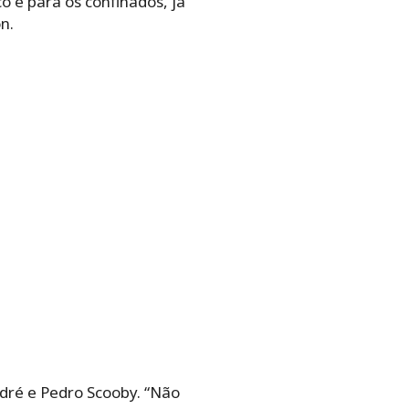
co e para os confinados, já
n.
dré e Pedro Scooby. “Não