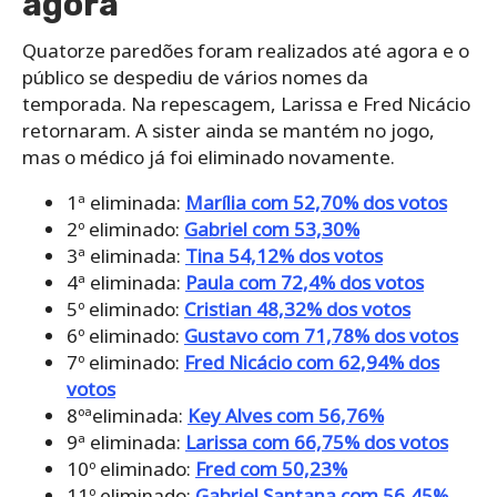
agora
Quatorze paredões foram realizados até agora e o
público se despediu de vários nomes da
temporada. Na repescagem, Larissa e Fred Nicácio
retornaram. A sister ainda se mantém no jogo,
mas o médico já foi eliminado novamente.
1ª eliminada:
Marília com 52,70% dos votos
2º eliminado:
Gabriel com 53,30%
3ª eliminada:
Tina 54,12% dos votos
4ª eliminada:
Paula com 72,4% dos votos
5º eliminado:
Cristian 48,32% dos votos
6º eliminado:
Gustavo com 71,78% dos votos
7º eliminado:
Fred Nicácio com 62,94% dos
votos
8ºªeliminada:
Key Alves com 56,76%
9ª eliminada:
Larissa com 66,75% dos votos
10º eliminado:
Fred com 50,23%
11º eliminado:
Gabriel Santana com 56,45%