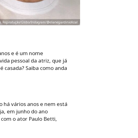
oto: Reprodução/Globo/Instagram/@elianegiardinioficial
 anos e é um nome
ida pessoal da atriz, que já
a é casada? Saiba como anda
o há vários anos e nem está
ja, em junho do ano
com o ator Paulo Betti,