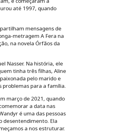
agram, e começaram a
 durou até 1997, quando
mpartilham mensagens de
o longa-metragem A Fera na
cção, na novela Órfãos da
l Nasser. Na história, ele
em tinha três filhas, Aline
 apaixonada pelo marido e
 problemas para a família.
. Em março de 2021, quando
e comemorar a data nas
“Wandyr é uma das pessoas
co desentendimento. Ela
eçamos a nos estruturar.