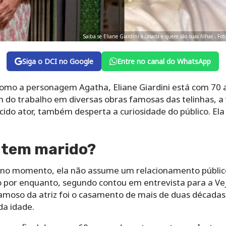
Saiba se Eliane Giardini é casada e quem são suas filhas - F
Siga o DCI no Google
Entre no canal do WhatsApp
como a personagem Agatha, Eliane Giardini está com 70
 do trabalho em diversas obras famosas das telinhas, a v
cido ator, também desperta a curiosidade do público. El
i tem marido?
ira no momento, ela não assume um relacionamento públic
 por enquanto, segundo contou em entrevista para a Ve
moso da atriz foi o casamento de mais de duas décadas 
a idade.