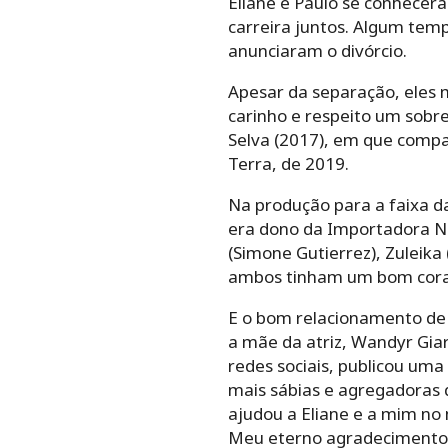
Eliane e Paulo se conhecer
carreira juntos. Algum tem
anunciaram o divórcio.
Apesar da separação, eles
carinho e respeito um sobre
Selva (2017), em que compar
Terra, de 2019.
Na produção para a faixa da
era dono da Importadora Nas
(Simone Gutierrez), Zuleika
ambos tinham um bom coraçã
E o bom relacionamento de E
a mãe da atriz, Wandyr Gia
redes sociais, publicou um
mais sábias e agregadoras
ajudou a Eliane e a mim no
Meu eterno agradecimento”