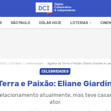
S
SÃO PAULO
DÓLAR HOJE
LOTERIAS
CINEM
A FAZENDA
WEB STORIES
l DCI
›
DCI Mais
›
Celebridades
›
Agatha de Terra e Paixão: Eliane Giardini é ca
CELEBRIDADES
erra e Paixão: Eliane Giardi
 relacionamento atualmente, mas teve cas
ator.