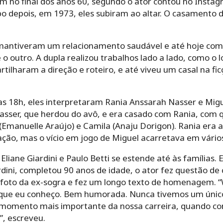
am no final dos anos 60, segundo o ator contou no Inst
po depois, em 1973, eles subiram ao altar. O casamento
 mantiveram um relacionamento saudável e até hoje co
 o outro. A dupla realizou trabalhos lado a lado, como 
tilharam a direção e roteiro, e até viveu um casal na fi
s 18h, eles interpretaram Rania Anssarah Nasser e Migue
ser, que herdou do avô, e era casado com Rania, com qu
 (Emanuelle Araújo) e Camila (Anaju Dorigon). Rania era
o, mas o vício em jogo de Miguel acarretava em vários
liane Giardini e Paulo Betti se estende até às famílias
rdini, completou 90 anos de idade, o ator fez questão d
a foto da ex-sogra e fez um longo texto de homenagem. 
 que eu conheço. Bem humorada. Nunca tivemos um úni
 momento mais importante da nossa carreira, quando com
, escreveu.