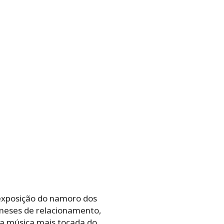
exposição do namoro dos
meses de relacionamento,
u a música mais tocada do