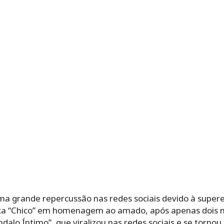
a grande repercussão nas redes sociais devido à super
aixa “Chico” em homenagem ao amado, após apenas dois 
alo Íntimo”, que viralizou nas redes sociais e se torno