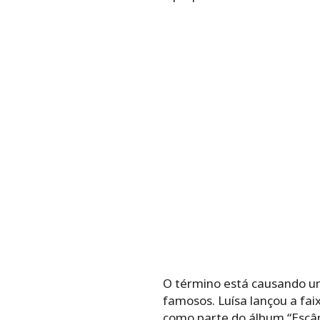
O término está causando um
famosos. Luísa lançou a f
como parte do álbum “Escând