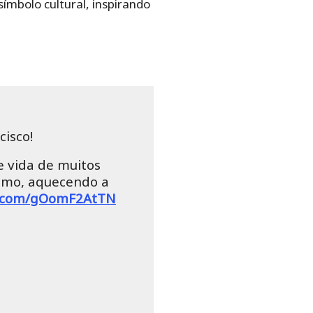
ímbolo cultural, inspirando
cisco!
e vida de muitos
ismo, aquecendo a
er.com/gOomF2AtTN