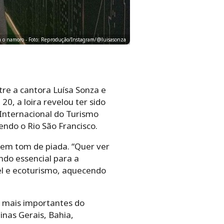
m o namoro - Foto: Reprodução/Instagram/@luisasonza
re a cantora Luísa Sonza e
20, a loira revelou ter sido
 Internacional do Turismo
do o Rio São Francisco.
 em tom de piada. “Quer ver
ndo essencial para a
el e ecoturismo, aquecendo
 mais importantes do
inas Gerais, Bahia,