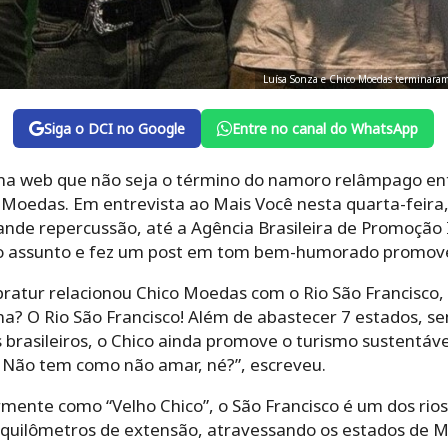
Luísa Sonza e Chico Moedas terminara
Siga o DCI no Google
Entre no canal do WhatsApp
 na web que não seja o término do namoro relâmpago ent
o Moedas. Em entrevista ao Mais Você nesta quarta-feira, 
ande repercussão, até a Agência Brasileira de Promoção
o assunto e fez um post em tom bem-humorado promoven
bratur relacionou Chico Moedas com o Rio São Francisco,
a? O Rio São Francisco! Além de abastecer 7 estados, se
 brasileiros, o Chico ainda promove o turismo sustentáv
. Não tem como não amar, né?”, escreveu.
nte como “Velho Chico”, o São Francisco é um dos rios
0 quilômetros de extensão, atravessando os estados de M