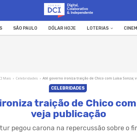
S
SÃO PAULO
DÓLAR HOJE
LOTERIAS
CINEM
A FAZENDA
WEB STORIES
CI Mais
›
Celebridades
›
Até governo ironiza traição de Chico com Luisa Sonza; 
CELEBRIDADES
ironiza traição de Chico com
veja publicação
tur pegou carona na repercussão sobre o f