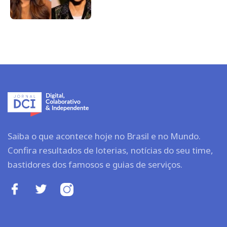
Saiba o que acontece hoje no Brasil e no Mundo.
Confira resultados de loterias, notícias do seu time,
bastidores dos famosos e guias de serviços.