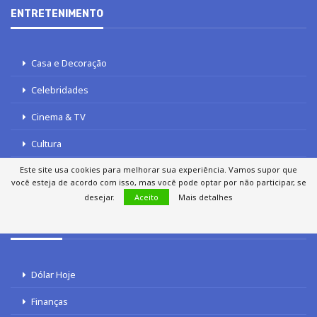
ENTRETENIMENTO
Casa e Decoração
Celebridades
Cinema & TV
Cultura
Este site usa cookies para melhorar sua experiência. Vamos supor que
Gastronomia
você esteja de acordo com isso, mas você pode optar por não participar, se
desejar.
Aceito
Mais detalhes
FINANÇAS
Dólar Hoje
Finanças