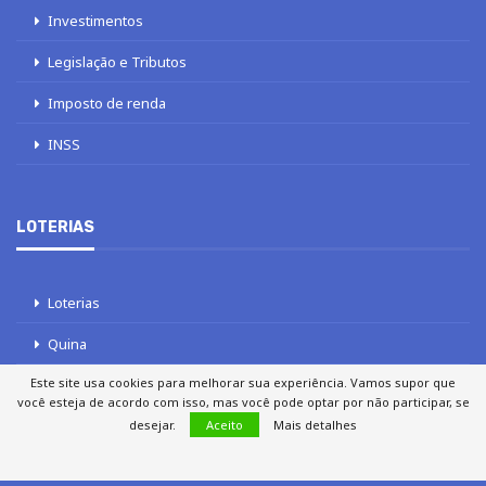
Investimentos
Legislação e Tributos
Imposto de renda
INSS
LOTERIAS
Loterias
Quina
Este site usa cookies para melhorar sua experiência. Vamos supor que
Lotofácil
você esteja de acordo com isso, mas você pode optar por não participar, se
desejar.
Aceito
Mais detalhes
Mega-Sena
Tele sena