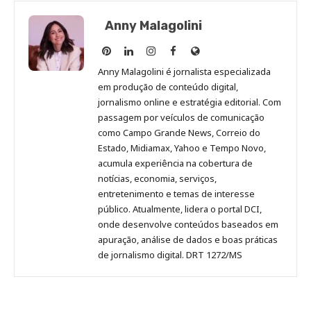
Anny Malagolini
Anny
Anny
Anny
Anny
Site
Malagolini
Malagolini
Malagolini
Malagolini
de
Anny Malagolini é jornalista especializada
no
no
no
no
Anny
em produção de conteúdo digital,
Pinterest
LinkedIn
Instagram
Facebook
Malagolini
jornalismo online e estratégia editorial. Com
passagem por veículos de comunicação
como Campo Grande News, Correio do
Estado, Midiamax, Yahoo e Tempo Novo,
acumula experiência na cobertura de
notícias, economia, serviços,
entretenimento e temas de interesse
público. Atualmente, lidera o portal DCI,
onde desenvolve conteúdos baseados em
apuração, análise de dados e boas práticas
de jornalismo digital. DRT 1272/MS