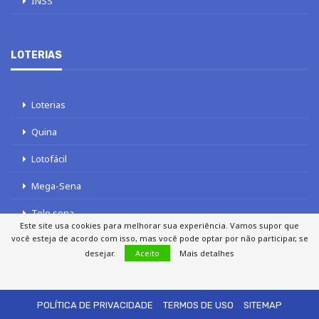
INSS
LOTERIAS
Loterias
Quina
Lotofácil
Mega-Sena
Tele sena
Este site usa cookies para melhorar sua experiência. Vamos supor que
você esteja de acordo com isso, mas você pode optar por não participar, se
desejar.
Aceito
Mais detalhes
SOBRE NÓS
AUTORES
FALE COM O JORNAL DCI
POLÍTICA DE PRIVACIDADE
TERMOS DE USO
SITEMAP