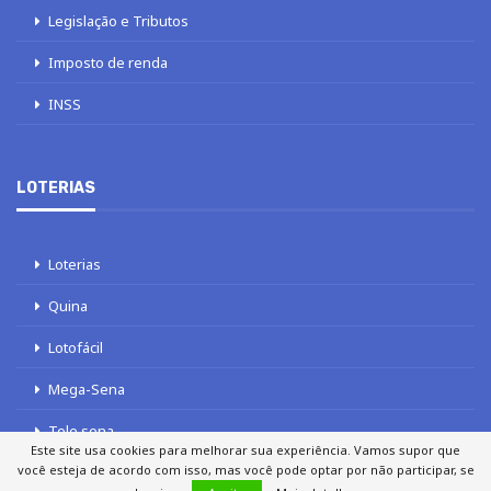
Legislação e Tributos
Imposto de renda
INSS
LOTERIAS
Loterias
Quina
Lotofácil
Mega-Sena
Tele sena
Este site usa cookies para melhorar sua experiência. Vamos supor que
você esteja de acordo com isso, mas você pode optar por não participar, se