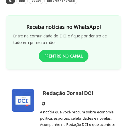
BBB
BBB21
Big Brother Brasil
Receba notícias no WhatsApp!
Entre na comunidade do DCI e fique por dentro de
tudo em primeira mão.
ENTRE NO CANAL
Redação Jornal DCI
Site
de
A notícia que você procura sobre economia,
Redação
política, esportes, celebridades e novelas.
Jornal
Acompanhe na Redação DCI o que acontece