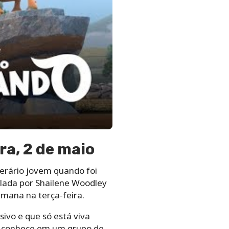
ra, 2 de maio
iterário jovem quando foi
elada por Shailene Woodley
emana na terça-feira.
ivo e que só está viva
a conhece em um grupo de