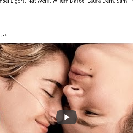
Ansel Elgort, Nat Wolff, Willem Dafoe, Laura Dern, Sam 
rça: