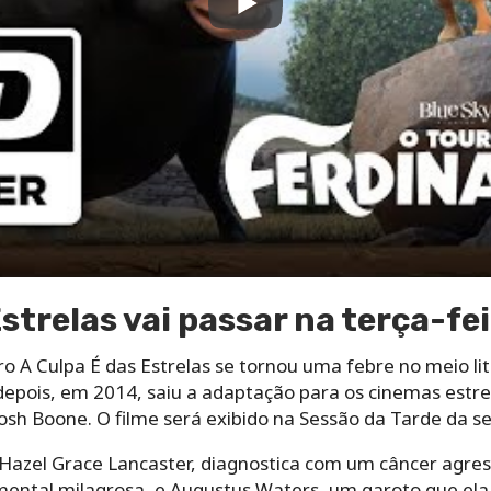
strelas vai passar na terça-fei
ivro A Culpa É das Estrelas se tornou uma febre no meio l
depois, em 2014, saiu a adaptação para os cinemas estr
 Josh Boone. O filme será exibido na Sessão da Tarde da s
Hazel Grace Lancaster, diagnostica com um câncer agress
mental milagrosa, e Augustus Waters, um garoto que el