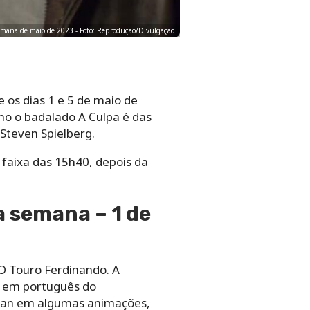
semana de maio de 2023 - Foto: Reprodução/Divulgação
 os dias 1 e 5 de maio de
mo o badalado A Culpa é das
Steven Spielberg.
aixa das 15h40, depois da
a semana – 1 de
O Touro Ferdinando. A
em em português do
tman em algumas animações,