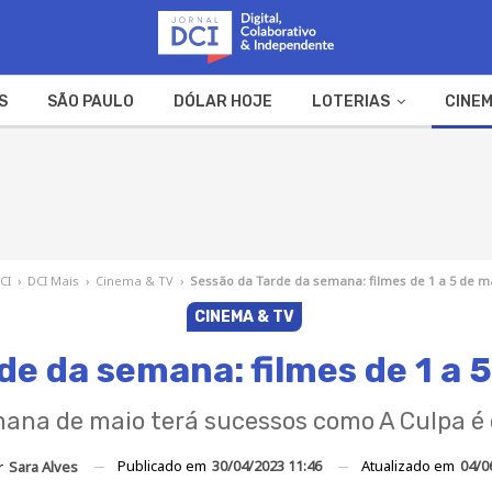
S
SÃO PAULO
DÓLAR HOJE
LOTERIAS
CINEM
A FAZENDA
WEB STORIES
CI
›
DCI Mais
›
Cinema & TV
›
Sessão da Tarde da semana: filmes de 1 a 5 de m
CINEMA & TV
de da semana: filmes de 1 a 
ana de maio terá sucessos como A Culpa é 
Publicado em
30/04/2023 11:46
Atualizado em
04/0
r
Sara Alves