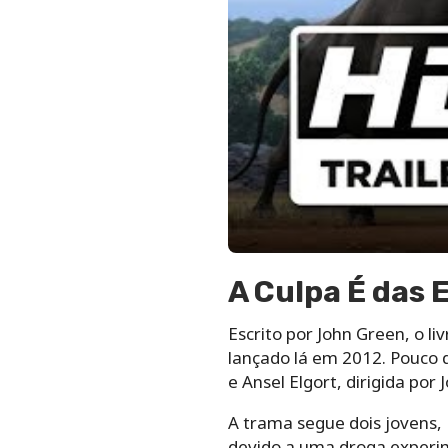
A Culpa É das E
Escrito por John Green, o l
lançado lá em 2012. Pouco 
e Ansel Elgort, dirigida por
A trama segue dois jovens, 
devido a uma droga experi