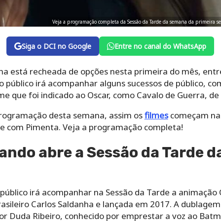
Veja a programação completa da Sessão da Tarde da semana da primeira 
Siga o DCI no Google
Entre no canal do WhatsApp
a está recheada de opções nesta primeira do mês, entre
o público irá acompanhar alguns sucessos de público, co
me que foi indicado ao Oscar, como Cavalo de Guerra, de 
rogramação desta semana, assim os
filmes
começam na f
te com Pimenta. Veja a programação completa!
ando abre a Sessão da Tarde d
o público irá acompanhar na Sessão da Tarde a animação 
brasileiro Carlos Saldanha e lançada em 2017. A dublag
tor Duda Ribeiro, conhecido por emprestar a voz ao Ba