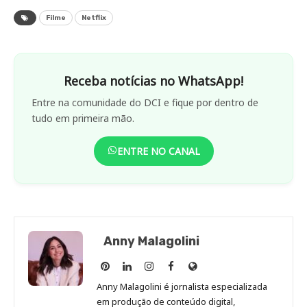
Filme
Netflix
Receba notícias no WhatsApp!
Entre na comunidade do DCI e fique por dentro de
tudo em primeira mão.
ENTRE NO CANAL
Anny Malagolini
Anny
Anny
Anny
Anny
Site
Malagolini
Malagolini
Malagolini
Malagolini
de
Anny Malagolini é jornalista especializada
no
no
no
no
Anny
em produção de conteúdo digital,