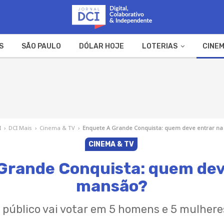
S
SÃO PAULO
DÓLAR HOJE
LOTERIAS
CINEM
A FAZENDA
WEB STORIES
I
›
DCI Mais
›
Cinema & TV
›
Enquete A Grande Conquista: quem deve entrar n
CINEMA & TV
Grande Conquista: quem dev
mansão?
 público vai votar em 5 homens e 5 mulhere