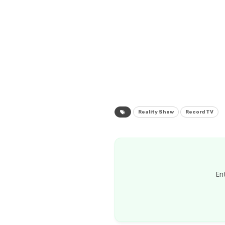
Reality Show
Record TV
En