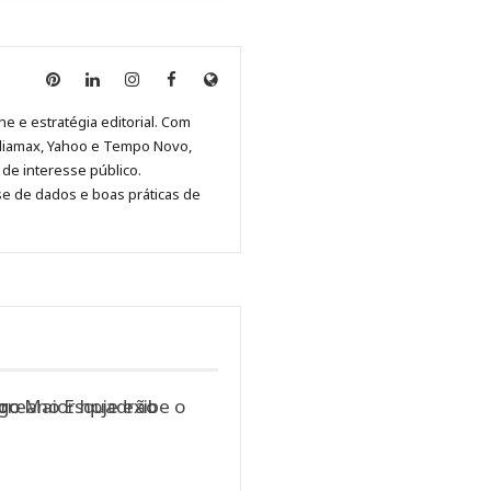
Anny
Anny
Anny
Anny
Site
Malagolini
Malagolini
Malagolini
Malagolini
de
ne e estratégia editorial. Com
no
no
no
no
Anny
diamax, Yahoo e Tempo Novo,
Pinterest
LinkedIn
Instagram
Facebook
Malagolini
de interesse público.
se de dados e boas práticas de