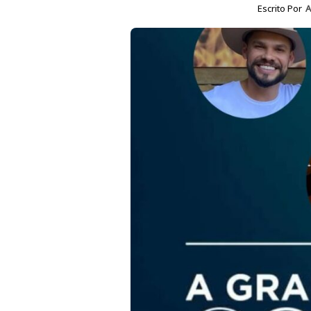
Escrito Por
A