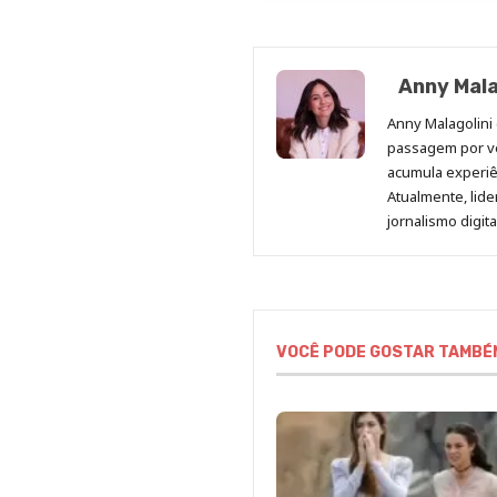
Anny Mala
Anny Malagolini 
passagem por v
acumula experiên
Atualmente, lid
jornalismo digit
VOCÊ PODE GOSTAR TAMBÉ