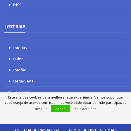
INSS
LOTERIAS
Loterias
Quina
Lotofácil
Mega-Sena
Tele sena
Este site usa cookies para melhorar sua experiência. Vamos supor que
você esteja de acordo com isso, mas você pode optar por não participar, se
desejar.
Aceito
Mais detalhes
SOBRE NÓS
AUTORES
FALE COM O JORNAL DCI
POLÍTICA DE PRIVACIDADE
TERMOS DE USO
SITEMAP